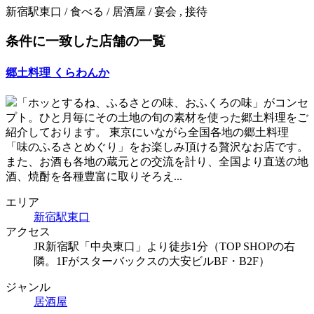
新宿駅東口 / 食べる / 居酒屋 / 宴会 , 接待
条件に一致した店舗の一覧
郷土料理 くらわんか
「ホッとするね、ふるさとの味、おふくろの味」がコンセ
プト。ひと月毎にその土地の旬の素材を使った郷土料理をご
紹介しております。 東京にいながら全国各地の郷土料理
「味のふるさとめぐり」をお楽しみ頂ける贅沢なお店です。
また、お酒も各地の蔵元との交流を計り、全国より直送の地
酒、焼酎を各種豊富に取りそろえ...
エリア
新宿駅東口
アクセス
JR新宿駅「中央東口」より徒歩1分（TOP SHOPの右
隣。1Fがスターバックスの大安ビルBF・B2F）
ジャンル
居酒屋