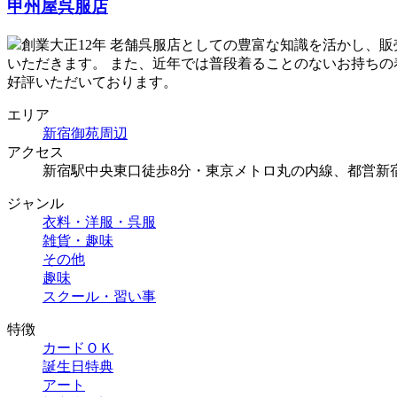
甲州屋呉服店
創業大正12年 老舗呉服店としての豊富な知識を活かし、
いただきます。 また、近年では普段着ることのないお持ち
好評いただいております。
エリア
新宿御苑周辺
アクセス
新宿駅中央東口徒歩8分・東京メトロ丸の内線、都営新
ジャンル
衣料・洋服・呉服
雑貨・趣味
その他
趣味
スクール・習い事
特徴
カードＯＫ
誕生日特典
アート