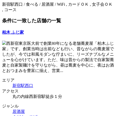
新宿駅西口 / 食べる / 居酒屋 / WiFi , カードＯＫ , 女子会ＯＫ
, コース
条件に一致した店舗の一覧
柏木 ふじ家
西新宿東京医大前で創業80年になる老舗蕎麦屋「柏木ふじ
家」です。創業当時は出前なども行い、昔ながらの蕎麦屋で
したが、今では和風モダンな佇まいに、リーズナブルなメニ
ューを心がけています。ただ、味は昔からの製法で自家製蕎
麦と自家製麺汁を守りながら、昼は蕎麦を中心に、夜はお酒
とおつまみを豊富に揃え、営業...
エリア
新宿駅西口
アクセス
丸の内線西新宿駅徒歩１分
ジャンル
居酒屋