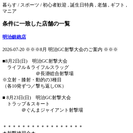
暮らす / スポーツ / 初心者歓迎 , 誕生日特典 , 老舗 , ギフト ,
マニア
条件に一致した店舗の一覧
明治銃砲店
2026-07-20
※※※8月 明治GC射撃大会のご案内 ※※※
■8月2日(日) 明治GC射撃大会
ライフル＆ライフルスラッグ
＠長瀞総合射撃場
※立射・膝射・動的の3種目
（各10発ずつ／撃ち返しOK）
■ 8月23日(日) 明治GC射撃大会
トラップ＆スキート
＠ぐんまジャイアント射撃場
＊＊＊＊＊＊＊＊＊＊＊＊＊＊＊＊＊