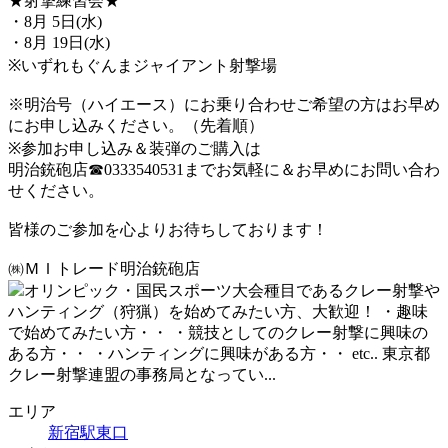
★射撃練習会★
・8月 5日(水)
・8月 19日(水)
※いずれもぐんまジャイアント射撃場
※明治号（ハイエース）にお乗り合わせご希望の方はお早め
にお申し込みください。（先着順）
※参加お申し込み＆装弾のご購入は
明治銃砲店☎0333540531までお気軽に＆お早めにお問い合わ
せください。
皆様のご参加を心よりお待ちしております！
㈱ＭＩトレード明治銃砲店
オリンピック・国民スポーツ大会種目であるクレー射撃や
ハンティング（狩猟）を始めてみたい方、大歓迎！ ・趣味
で始めてみたい方・・ ・競技としてのクレー射撃に興味の
ある方・・ ・ハンティングに興味がある方・・ etc.. 東京都
クレー射撃連盟の事務局となってい...
エリア
新宿駅東口