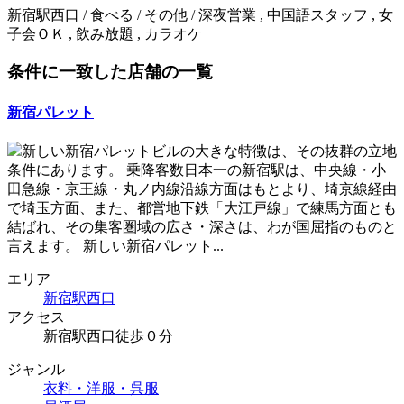
新宿駅西口 / 食べる / その他 / 深夜営業 , 中国語スタッフ , 女
子会ＯＫ , 飲み放題 , カラオケ
条件に一致した店舗の一覧
新宿パレット
新しい新宿パレットビルの大きな特徴は、その抜群の立地
条件にあります。 乗降客数日本一の新宿駅は、中央線・小
田急線・京王線・丸ノ内線沿線方面はもとより、埼京線経由
で埼玉方面、また、都営地下鉄「大江戸線」で練馬方面とも
結ばれ、その集客圏域の広さ・深さは、わが国屈指のものと
言えます。 新しい新宿パレット...
エリア
新宿駅西口
アクセス
新宿駅西口徒歩０分
ジャンル
衣料・洋服・呉服