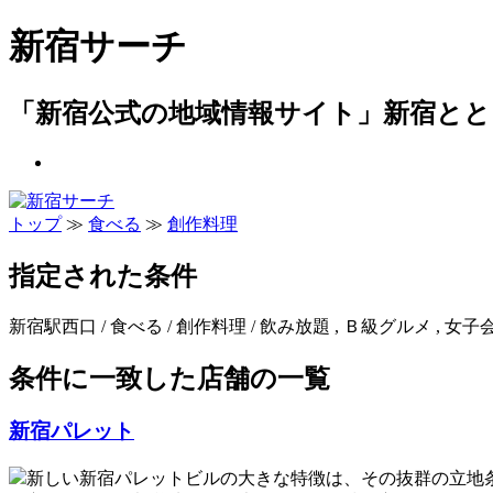
新宿サーチ
「新宿公式の地域情報サイト」新宿とと
トップ
≫
食べる
≫
創作料理
指定された条件
新宿駅西口 / 食べる / 創作料理 / 飲み放題 , Ｂ級グルメ , 女子会
条件に一致した店舗の一覧
新宿パレット
新しい新宿パレットビルの大きな特徴は、その抜群の立地