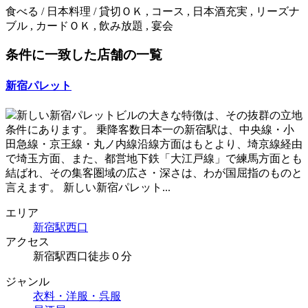
食べる / 日本料理 / 貸切ＯＫ , コース , 日本酒充実 , リーズナ
ブル , カードＯＫ , 飲み放題 , 宴会
条件に一致した店舗の一覧
新宿パレット
新しい新宿パレットビルの大きな特徴は、その抜群の立地
条件にあります。 乗降客数日本一の新宿駅は、中央線・小
田急線・京王線・丸ノ内線沿線方面はもとより、埼京線経由
で埼玉方面、また、都営地下鉄「大江戸線」で練馬方面とも
結ばれ、その集客圏域の広さ・深さは、わが国屈指のものと
言えます。 新しい新宿パレット...
エリア
新宿駅西口
アクセス
新宿駅西口徒歩０分
ジャンル
衣料・洋服・呉服