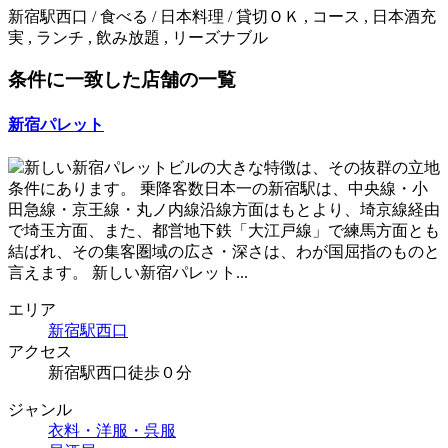
新宿駅西口 / 食べる / 日本料理 / 貸切ＯＫ , コース , 日本酒充
実 , ランチ , 飲み放題 , リーズナブル
条件に一致した店舗の一覧
新宿パレット
新しい新宿パレットビルの大きな特徴は、その抜群の立地
条件にあります。 乗降客数日本一の新宿駅は、中央線・小
田急線・京王線・丸ノ内線沿線方面はもとより、埼京線経由
で埼玉方面、また、都営地下鉄「大江戸線」で練馬方面とも
結ばれ、その集客圏域の広さ・深さは、わが国屈指のものと
言えます。 新しい新宿パレット...
エリア
新宿駅西口
アクセス
新宿駅西口徒歩０分
ジャンル
衣料・洋服・呉服