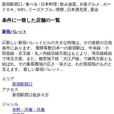
新宿駅西口 / 食べる / 日本料理 / 飲み放題 , Ｂ級グルメ , カー
ドＯＫ , WiFi , リーズナブル , 喫煙 , 日本酒充実 , 宴会
条件に一致した店舗の一覧
新宿パレット
新しい新宿パレットビルの大きな特徴は、その抜群の立地
条件にあります。 乗降客数日本一の新宿駅は、中央線・小
田急線・京王線・丸ノ内線沿線方面はもとより、埼京線経由
で埼玉方面、また、都営地下鉄「大江戸線」で練馬方面とも
結ばれ、その集客圏域の広さ・深さは、わが国屈指のものと
言えます。 新しい新宿パレット...
エリア
新宿駅西口
アクセス
新宿駅西口徒歩０分
ジャンル
衣料・洋服・呉服