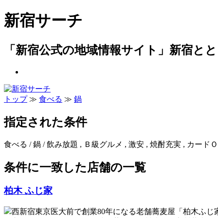
新宿サーチ
「新宿公式の地域情報サイト」新宿とと
トップ
≫
食べる
≫
鍋
指定された条件
食べる / 鍋 / 飲み放題 , Ｂ級グルメ , 激安 , 焼酎充実 , カードＯ
条件に一致した店舗の一覧
柏木 ふじ家
西新宿東京医大前で創業80年になる老舗蕎麦屋「柏木ふ