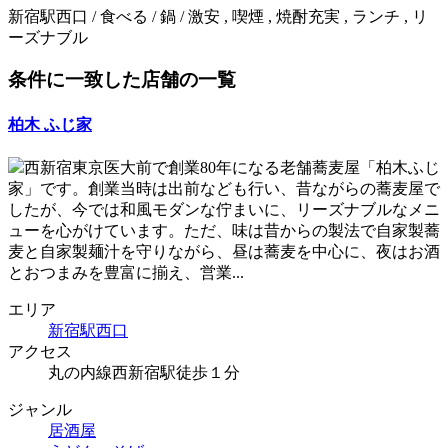
新宿駅西口 / 食べる / 鍋 / 激安 , 喫煙 , 焼酎充実 , ランチ , リ
ーズナブル
条件に一致した店舗の一覧
柏木 ふじ家
西新宿東京医大前で創業80年になる老舗蕎麦屋「柏木ふじ
家」です。創業当時は出前なども行い、昔ながらの蕎麦屋で
したが、今では和風モダンな佇まいに、リーズナブルなメニ
ューを心がけています。ただ、味は昔からの製法で自家製蕎
麦と自家製麺汁を守りながら、昼は蕎麦を中心に、夜はお酒
とおつまみを豊富に揃え、営業...
エリア
新宿駅西口
アクセス
丸の内線西新宿駅徒歩１分
ジャンル
居酒屋