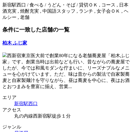
新宿駅西口 / 食べる / うどん・そば / 貸切ＯＫ , コース , 日本
酒充実 , 焼酎充実 , 中国語スタッフ , ランチ , 女子会ＯＫ , ヘ
ルシー , 老舗
条件に一致した店舗の一覧
柏木 ふじ家
西新宿東京医大前で創業80年になる老舗蕎麦屋「柏木ふじ
家」です。創業当時は出前なども行い、昔ながらの蕎麦屋で
したが、今では和風モダンな佇まいに、リーズナブルなメニ
ューを心がけています。ただ、味は昔からの製法で自家製蕎
麦と自家製麺汁を守りながら、昼は蕎麦を中心に、夜はお酒
とおつまみを豊富に揃え、営業...
エリア
新宿駅西口
アクセス
丸の内線西新宿駅徒歩１分
ジャンル