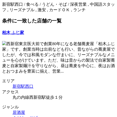
新宿駅西口 / 食べる / うどん・そば / 深夜営業 , 中国語スタッ
フ , リーズナブル , 激安 , カードＯＫ , ランチ
条件に一致した店舗の一覧
柏木 ふじ家
西新宿東京医大前で創業80年になる老舗蕎麦屋「柏木ふじ
家」です。創業当時は出前なども行い、昔ながらの蕎麦屋で
したが、今では和風モダンな佇まいに、リーズナブルなメニ
ューを心がけています。ただ、味は昔からの製法で自家製蕎
麦と自家製麺汁を守りながら、昼は蕎麦を中心に、夜はお酒
とおつまみを豊富に揃え、営業...
エリア
新宿駅西口
アクセス
丸の内線西新宿駅徒歩１分
ジャンル
居酒屋