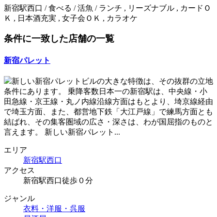
新宿駅西口 / 食べる / 活魚 / ランチ , リーズナブル , カードＯ
Ｋ , 日本酒充実 , 女子会ＯＫ , カラオケ
条件に一致した店舗の一覧
新宿パレット
新しい新宿パレットビルの大きな特徴は、その抜群の立地
条件にあります。 乗降客数日本一の新宿駅は、中央線・小
田急線・京王線・丸ノ内線沿線方面はもとより、埼京線経由
で埼玉方面、また、都営地下鉄「大江戸線」で練馬方面とも
結ばれ、その集客圏域の広さ・深さは、わが国屈指のものと
言えます。 新しい新宿パレット...
エリア
新宿駅西口
アクセス
新宿駅西口徒歩０分
ジャンル
衣料・洋服・呉服