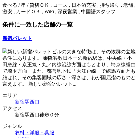
食べる / 串 / 貸切ＯＫ , コース , 日本酒充実 , 持ち帰り , 老舗 ,
激安 , カードＯＫ , WiFi , 深夜営業 , 中国語スタッフ
条件に一致した店舗の一覧
新宿パレット
新しい新宿パレットビルの大きな特徴は、その抜群の立地
条件にあります。 乗降客数日本一の新宿駅は、中央線・小
田急線・京王線・丸ノ内線沿線方面はもとより、埼京線経由
で埼玉方面、また、都営地下鉄「大江戸線」で練馬方面とも
結ばれ、その集客圏域の広さ・深さは、わが国屈指のものと
言えます。 新しい新宿パレット...
エリア
新宿駅西口
アクセス
新宿駅西口徒歩０分
ジャンル
衣料・洋服・呉服