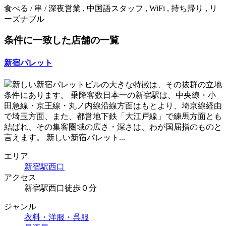
食べる / 串 / 深夜営業 , 中国語スタッフ , WiFi , 持ち帰り , リ
ーズナブル
条件に一致した店舗の一覧
新宿パレット
新しい新宿パレットビルの大きな特徴は、その抜群の立地
条件にあります。 乗降客数日本一の新宿駅は、中央線・小
田急線・京王線・丸ノ内線沿線方面はもとより、埼京線経由
で埼玉方面、また、都営地下鉄「大江戸線」で練馬方面とも
結ばれ、その集客圏域の広さ・深さは、わが国屈指のものと
言えます。 新しい新宿パレット...
エリア
新宿駅西口
アクセス
新宿駅西口徒歩０分
ジャンル
衣料・洋服・呉服