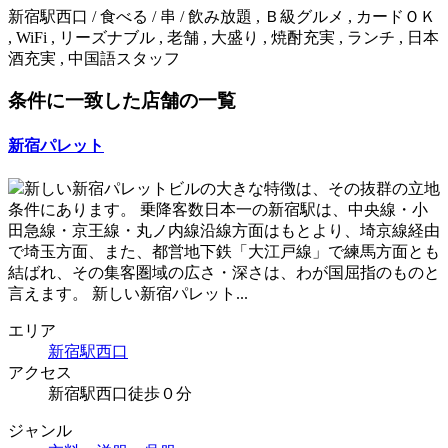
新宿駅西口 / 食べる / 串 / 飲み放題 , Ｂ級グルメ , カードＯＫ
, WiFi , リーズナブル , 老舗 , 大盛り , 焼酎充実 , ランチ , 日本
酒充実 , 中国語スタッフ
条件に一致した店舗の一覧
新宿パレット
新しい新宿パレットビルの大きな特徴は、その抜群の立地
条件にあります。 乗降客数日本一の新宿駅は、中央線・小
田急線・京王線・丸ノ内線沿線方面はもとより、埼京線経由
で埼玉方面、また、都営地下鉄「大江戸線」で練馬方面とも
結ばれ、その集客圏域の広さ・深さは、わが国屈指のものと
言えます。 新しい新宿パレット...
エリア
新宿駅西口
アクセス
新宿駅西口徒歩０分
ジャンル