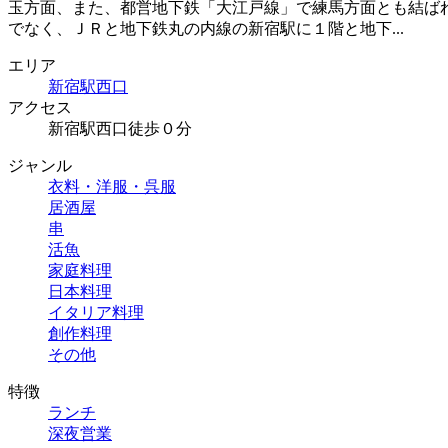
玉方面、また、都営地下鉄「大江戸線」で練馬方面とも結ば
でなく、ＪＲと地下鉄丸の内線の新宿駅に１階と地下...
エリア
新宿駅西口
アクセス
新宿駅西口徒歩０分
ジャンル
衣料・洋服・呉服
居酒屋
串
活魚
家庭料理
日本料理
イタリア料理
創作料理
その他
特徴
ランチ
深夜営業