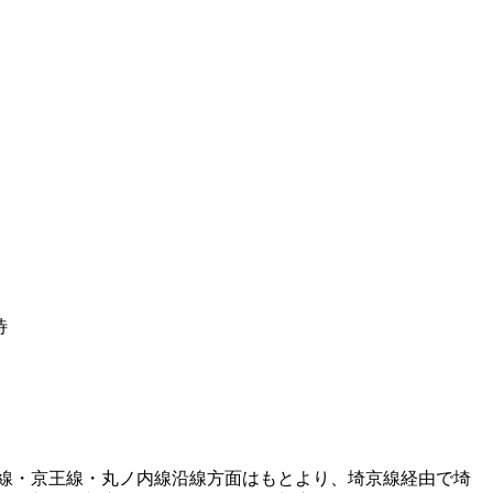
待
線・京王線・丸ノ内線沿線方面はもとより、埼京線経由で埼