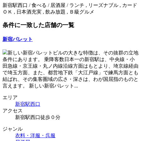
新宿駅西口 / 食べる / 居酒屋 / ランチ , リーズナブル , カード
ＯＫ , 日本酒充実 , 飲み放題 , Ｂ級グルメ
条件に一致した店舗の一覧
新宿パレット
新しい新宿パレットビルの大きな特徴は、その抜群の立地
条件にあります。 乗降客数日本一の新宿駅は、中央線・小
田急線・京王線・丸ノ内線沿線方面はもとより、埼京線経由
で埼玉方面、また、都営地下鉄「大江戸線」で練馬方面とも
結ばれ、その集客圏域の広さ・深さは、わが国屈指のものと
言えます。 新しい新宿パレット...
エリア
新宿駅西口
アクセス
新宿駅西口徒歩０分
ジャンル
衣料・洋服・呉服