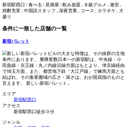
新宿駅西口 / 食べる / 居酒屋 / 飲み放題 , Ｂ級グルメ , 激安 ,
焼酎充実 , 中国語スタッフ , 深夜営業 , コース , カラオケ , 大
盛り
条件に一致した店舗の一覧
新宿パレット
新しい新宿パレットビルの大きな特徴は、その抜群の立地
条件にあります。 乗降客数日本一の新宿駅は、中央線・小
田急線・京王線・丸ノ内線沿線方面はもとより、埼京線経由
で埼玉方面、また、都営地下鉄「大江戸線」で練馬方面とも
結ばれ、その集客圏域の広さ・深さは、わが国屈指のものと
言えます。 新しい新宿パレット...
エリア
新宿駅西口
アクセス
新宿駅西口徒歩０分
ジャンル