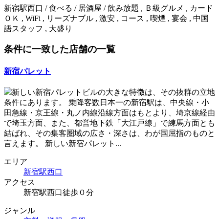
新宿駅西口 / 食べる / 居酒屋 / 飲み放題 , Ｂ級グルメ , カード
ＯＫ , WiFi , リーズナブル , 激安 , コース , 喫煙 , 宴会 , 中国
語スタッフ , 大盛り
条件に一致した店舗の一覧
新宿パレット
新しい新宿パレットビルの大きな特徴は、その抜群の立地
条件にあります。 乗降客数日本一の新宿駅は、中央線・小
田急線・京王線・丸ノ内線沿線方面はもとより、埼京線経由
で埼玉方面、また、都営地下鉄「大江戸線」で練馬方面とも
結ばれ、その集客圏域の広さ・深さは、わが国屈指のものと
言えます。 新しい新宿パレット...
エリア
新宿駅西口
アクセス
新宿駅西口徒歩０分
ジャンル