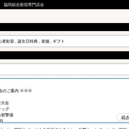
年 協同組合新宿専門店会
心者歓迎 , 誕生日特典 , 老舗 , ギフト
会のご案内 ※※※
射撃大会
ラッグ
撃場
続き
目
OK）