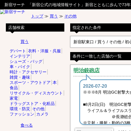
新宿サーチ
「新宿公式の地域情報サイト」新宿とともに歩んで73
トップ
≫
買う
≫
その他
店舗検索
指定された条件
買う
新宿駅東口 / 買う / その他 / 初
デパート
衣料・洋服・呉服
インテリア
条件に一致した店舗の一覧
シューズ・バッグ
車・バイク
明治銃砲店
時計・アクセサリー
雑貨・趣味
スポーツ・アウトドア
本
2026-07-20
食品
※※※8月 明治GC射撃大
リサイクル・ディスカウント
家電
ドラッグストア・化粧品
■8月2日(日) 明治GC
環境・防災
その他
ライフル＆ライフルス
ファッション
カメラ
＠長瀞総合射
※立射・膝射・動的の3種
食べる
（各10発ずつ／撃ち返し