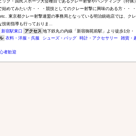
ピック・国民スポーツ大会種目であるクレー射撃やハンティング（狩猟
で始めてみたい方・・ ・競技としてのクレー射撃に興味のある方・・ 
C射撃大会
 etc.. 東京都クレー射撃連盟の事務局となっている明治銃砲店では、
ント射撃場
な技術指導も行っておりま...
新宿駅東口
アクセス
地下鉄丸の内線「新宿御苑前駅」より徒歩1分・
ル
衣料・洋服・呉服
シューズ・バッグ
時計・アクセサリー
雑貨・
＊＊＊＊＊＊
心者歓迎
アント射撃場
にお乗り合わせご希望の方はお早めにお申し込みください。（先着順）
のご購入は
531までお気軽に＆お早めにお問い合わせください。
待ちしております！
店