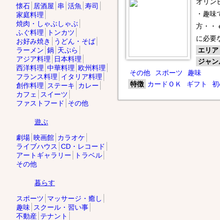
オリン
懐石
居酒屋
串
活魚
寿司
・趣味
家庭料理
■ 8月23日(日) 明治G
焼肉・しゃぶしゃぶ
方・・
トラップ＆スキート
ふぐ料理
トンカツ
＠ぐんまジャイア
に必要
お好み焼き
うどん・そば
ラーメン
鍋
天ぷら
エリア
アジア料理
日本料理
ジャン
西洋料理
中華料理
欧州料理
＊＊＊＊＊＊＊＊＊＊＊
その他
スポーツ
趣味
フランス料理
イタリア料理
★射撃練習会★
特徴
カードＯＫ
ギフト
初
創作料理
ステーキ
カレー
・8月 5日(水)
カフェ
スイーツ
・8月 19日(水)
ファストフード
その他
※いずれもぐんまジャイ
遊ぶ
※明治号（ハイエース）
劇場
映画館
カラオケ
※参加お申し込み＆装弾
ライブハウス
CD・レコード
明治銃砲店☎0333540
アートギャラリー
トラベル
その他
皆様のご参加を心よりお
暮らす
㈱ＭＩトレード明治銃砲
スポーツ
マッサージ・癒し
趣味
スクール・習い事
不動産
テナント